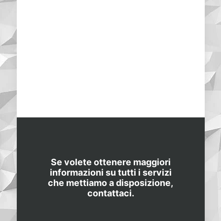
molto più contenuti
rispetto a quanto
previsto dagli altri
competitor del
settore.
Antonio
Cliente
Se volete ottenere maggiori
informazioni su tutti i servizi
che mettiamo a disposizione,
contattaci.