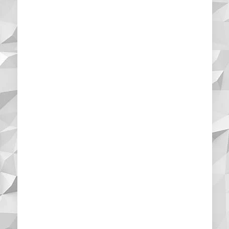
Maria
Cliente
Ho voluto affidare la
pulizia degli uffici
della mia azienda a
questa ditta che si è
sempre dimostrata
particolarmente
professionale negli
interventi e
soprattutto mi ha
permesso di
accedere a costi