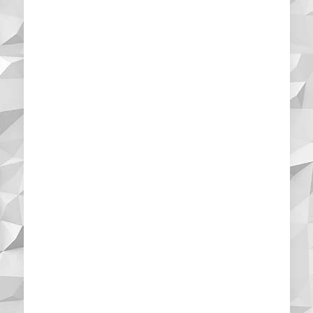
presentava una
infestazione da ratti
per cui ho deciso di
contattare questa
ditta che con delle
soluzioni
tecnologicamente
avanzate ha saputo
risolvere tutto nel
giro di poche ore.
Devo ammettere
che mi ha sorpreso
sia per
professionalità che