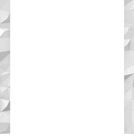
un paio di volte a
settimana il
supporto di un
incaricato per la
pulizia
dell'appartamento.
Devo dire che fino a
questo momento il
supporto si è
dimostrato
professionale e
soprattutto
conveniente.