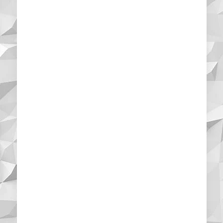
per costi.
Giuseppe
Cliente
Per via delle tante
impellenze della mia
quotidianità sia per
quanto concerne
impegni di lavoro
che per quanto
riguarda la mia
famiglia ho dovuto
rivolgermi a questa
ditta per ottenere